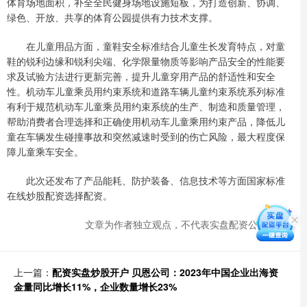
体育场地面积，补全全民健身场地设施短板，为打造创新、协调、
绿色、开放、共享的体育公园提供有力技术支撑。
在儿童用品方面，童鞋安全标准结合儿童生长发育特点，对童
鞋的锐利边缘和锐利尖端、化学限量物质等影响产品安全的性能要
求及试验方法进行更新完善，提升儿童穿用产品的舒适性和安全
性。机动车儿童乘员用约束系统和道路车辆儿童约束系统系列标准
有利于规范机动车儿童乘员用约束系统的生产、制造和质量管理，
帮助消费者合理选择和正确使用机动车儿童乘用约束产品，降低儿
童在车辆发生碰撞事故和突然减速时受到的伤亡风险，最大程度保
障儿童乘车安全。
此次还发布了产品能耗、防护装备、信息技术等方面国家标准
在线炒股配资选择配资。
文章为作者独立观点，不代表实盘配资公司观点
上一篇：
配资实盘炒股开户 贝恩公司：2023年中国企业出海资
金量同比增长11%，企业数量增长23%