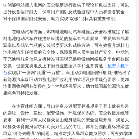
学储能电站接入电网的安全稳定运行提供了理论和数据支撑，可以
提升设备运行能力，保障用户侧以及试验过程中人员和设备安全，
对于保障国家能源安全、助力实现“双碳”目标具有重要作用。
在电动汽车方面，燃料电池电动汽车碰撞后安全标准规定了燃
料电池电动汽车在碰撞后应满足的整车氢气泄漏量、乘员舱氢气泄
漏率以及储氢气瓶的安装强度要求和试验方法，可有效提升燃料电
池电动汽车碰撞后的安全性，保障乘用人员生命财产安全。电动汽
车充换电服务信息交换标准可实现充换电设施网络服务平台间数据
交换，促进充换电及上下游行业数据共享和业务贯通，
配资手机平
台
实现以“一张网”联通“千万桩”。车用动力电池回收利用标准给出了
新能源汽车废旧动力蓄电池回收利用的管理及技术规范要求，更加
注重回收利用各阶段的安全性和环保要求，助力我国新能源汽车健
康绿色可持续发展。
在体育休闲方面，登山健身步道配置标准规定了登山健身步道
的选址、设计、建设、配套设施、环境保护系统、安全救援系统等
要求，有利于保障人民群众登山健身活动的安全健康开展，满足人
民群众体育健身需求和对美好生活的向往。体育公园配置标准聚焦
群众“健身去哪儿”的问题，精准对接人民群众健身需求，可有效增加