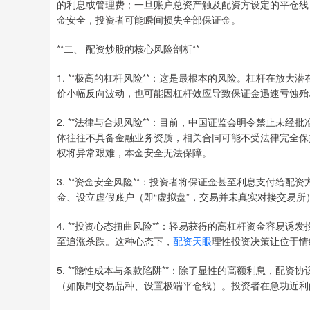
的利息或管理费；一旦账户总资产触及配资方设定的平仓线
金安全，投资者可能瞬间损失全部保证金。
**二、 配资炒股的核心风险剖析**
1. **极高的杠杆风险**：这是最根本的风险。杠杆在放
价小幅反向波动，也可能因杠杆效应导致保证金迅速亏蚀殆
2. **法律与合规风险**：目前，中国证监会明令禁止未
体往往不具备金融业务资质，相关合同可能不受法律完全保
权将异常艰难，本金安全无法保障。
3. **资金安全风险**：投资者将保证金甚至利息支付给
金、设立虚假账户（即“虚拟盘”，交易并未真实对接交易
4. **投资心态扭曲风险**：轻易获得的高杠杆资金容易
至追涨杀跌。这种心态下，
配资天眼
理性投资决策让位于情
5. **隐性成本与条款陷阱**：除了显性的高额利息，配
（如限制交易品种、设置极端平仓线）。投资者在急功近利