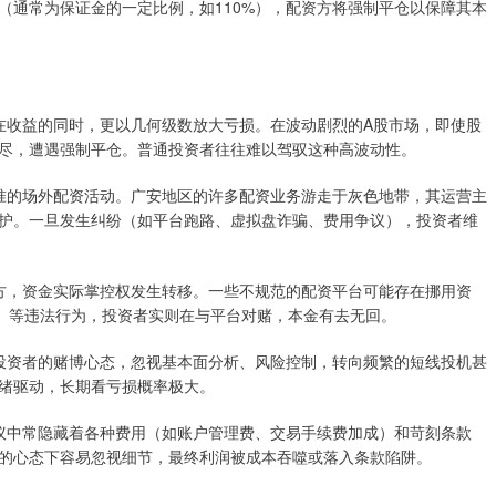
（通常为保证金的一定比例，如110%），配资方将强制平仓以保障其本
大潜在收益的同时，更以几何级数放大亏损。在波动剧烈的A股市场，即使股
尽，遭遇强制平仓。普通投资者往往难以驾驭这种高波动性。
经批准的场外配资活动。广安地区的许多配资业务游走于灰色地带，其运营主
护。一旦发生纠纷（如平台跑路、虚拟盘诈骗、费用争议），投资者维
配资方，资金实际掌控权发生转移。一些不规范的配资平台可能存在挪用资
所）等违法行为，投资者实则在与平台对赌，本金有去无回。
诱发投资者的赌博心态，忽视基本面分析、风险控制，转向频繁的短线投机甚
绪驱动，长期看亏损概率极大。
资协议中常隐藏着各种费用（如账户管理费、交易手续费加成）和苛刻条款
的心态下容易忽视细节，最终利润被成本吞噬或落入条款陷阱。