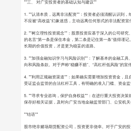
**三、 对广安投资者的基础认知与建议**
1. **认清本质，远离非法配资**：投资者必须清醒认识
不应被“高收益”幻象迷惑，主动远离任何形式的非法配资宣
2. **树立理性投资观念**：股票投资应基于深入的公司
的名言“第一条是保住本金，第二条是记住第一条”值得谨
长期的价值投资，才是更为稳妥的道路。
3. **加强金融知识学习与风险识别**：了解基本的金融
向和风险条款。对于声称“稳赚不赔”、“高杠杆低风险”的
4. **利用正规融资渠道**：如果确实需要增加投资资金，
受证监会监管的合法杠杆工具，有明确的准入门槛、资金监
5. **寻求专业咨询，保护自身权益**：在进行重大投资
保存好相关证据，及时向广安当地金融监管部门、公安机关
**结语**
股市绝非赌场期货配资公司，投资更非侥幸。对于广安的投