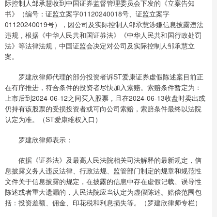
际控制人邹承慧收到中国证券监督管理委员会下发的《立案告知
书》（编号：证监立案字01120240018号、证监立案字
01120240019号），因公司及实际控制人邹承慧涉嫌信息披露违法
违规，根据《中华人民共和国证券法》《中华人民共和国行政处罚
法》等法律法规，中国证监会决定对公司及实际控制人邹承慧立
案。
罗建欣律师代理的部分投资者诉ST爱康证券虚假陈述案目前正
在有序推进，符合条件的投资者尽快加入索赔。索赔条件暂定为：
上市后到2024-06-12之间买入股票，且在2024-06-13收盘时卖出或
仍持有该股票的受损投资者或可向公司索赔，索赔条件最终以法院
认定为准。（ST爱康维权入口）
罗建欣律师表示：
依据《证券法》及最高人民法院相关司法解释的最新规定，信
息披露义务人违反法律、行政法规、监管部门制定的规章和规范性
文件关于信息披露的规定，在披露的信息中存在虚假记载、误导性
陈述或者重大遗漏的，人民法院应当认定为虚假陈述。赔偿范围包
括：投资差额、佣金、印花税和利息损失等。（罗建欣律师专栏）