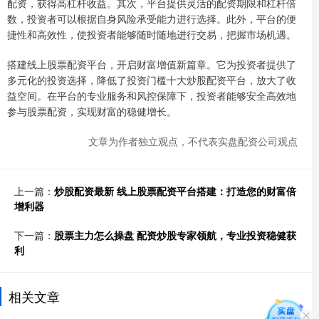
配资，获得高杠杆收益。其次，平台提供灵活的配资期限和杠杆倍
数，投资者可以根据自身风险承受能力进行选择。此外，平台的便
捷性和高效性，使投资者能够随时随地进行交易，把握市场机遇。
搭建线上股票配资平台，开启财富增值新篇章。它为投资者提供了
多元化的投资选择，降低了投资门槛十大炒股配资平台，放大了收
益空间。在平台的专业服务和风控保障下，投资者能够安全高效地
参与股票配资，实现财富的稳健增长。
文章为作者独立观点，不代表实盘配资公司观点
上一篇：
炒股配资最新 线上股票配资平台搭建：打造您的财富倍
增利器
下一篇：
股票主力怎么操盘 配资炒股专家领航，专业投资稳健获
利
相关文章