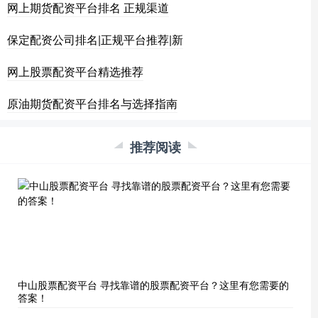
网上期货配资平台排名 正规渠道
保定配资公司排名|正规平台推荐|新
网上股票配资平台精选推荐
原油期货配资平台排名与选择指南
推荐阅读
中山股票配资平台 寻找靠谱的股票配资平台？这里有您需要的
答案！