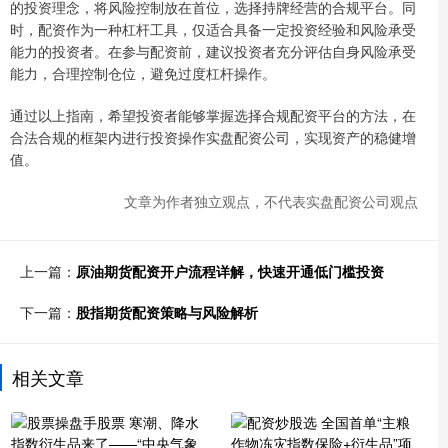
的投资理念，将风险控制放在首位，选择持牌经营的合规平台。同
时，配资作为一种杠杆工具，仅适合具备一定投资经验和风险承受
能力的投资者。在参与配资前，建议投资者充分评估自身风险承受
能力，合理控制仓位，避免过度杠杆操作。
通过以上指南，希望投资者能够掌握选择合规配资平台的方法，在
合法合规的框架内进行投资操作实盘配资公司，实现资产的稳健增
值。
文章为作者独立观点，不代表实盘配资公司观点
上一篇：
原油期货配资开户流程详解，快速开通低门槛投资
下一篇：
股指期货配资策略与风险解析
相关文章