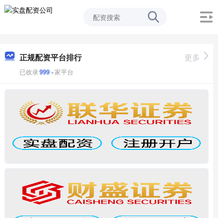
正规配资平台排行
更多
已收录
999
+家平台