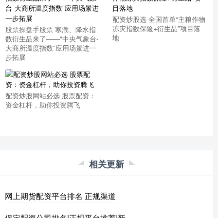
配资炒股选 全国首单“主粮作物
冻灾指数保险+衍生品”项目落
股票操盘手股票 寒潮、降水指
地
数衍生品来了——“中央气象台-
大商所温度指数”应用场景进一
步拓展
配资炒股网站必选 股票配资：
资金杠杆，助你投资腾飞
相关更新
网上期货配资平台排名 正规渠道
保定配资公司排名|正规平台推荐|新