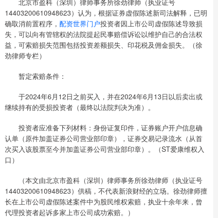
北京市盈科（深圳）律师事务所徐劲律师（执业证号
14403200610948623）认为，根据证券虚假陈述新司法解释，已明
确取消前置程序，
配资世界门户
投资者因上市公司虚假陈述导致损
失，可以向有管辖权的法院提起民事赔偿诉讼以维护自己的合法权
益，可索赔损失范围包括投资差额损失、印花税及佣金损失。（徐
劲律师专栏）
暂定索赔条件：
于2024年6月12日之前买入，并在2024年6月13日以后卖出或
继续持有的受损投资者（最终以法院判决为准）。
投资者应准备下列材料：身份证复印件，证券账户开户信息确
认单（原件加盖证券公司营业部印章），证券交易记录流水（从首
次买入该股票至今并加盖证券公司营业部印章）。（ST爱康维权入
口）
（本文由北京市盈科（深圳）律师事务所徐劲律师（执业证号
14403200610948623）供稿，不代表新浪财经的立场。徐劲律师擅
长在上市公司虚假陈述案件中为股民维权索赔，执业十余年来，曾
代理投资者起诉多家上市公司成功索赔。）