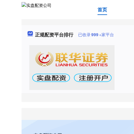
首页
正规配资平台排行
已收录
999
+家平台