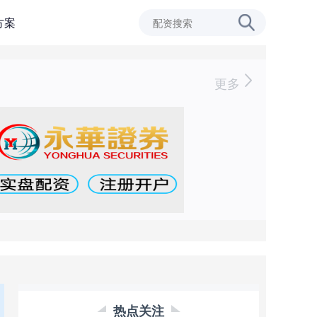
方案
更多
热点关注