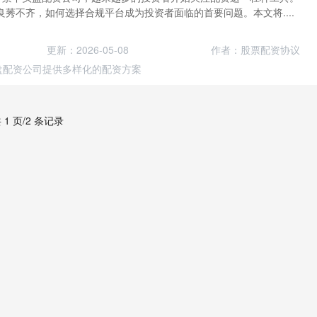
莠不齐，如何选择合规平台成为投资者面临的首要问题。本文将....
更新：2026-05-08
作者：股票配资协议
盘配资公司提供多样化的配资方案
 1 页/2 条记录